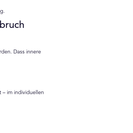
g.
hbruch
rden. Dass innere
 – im individuellen