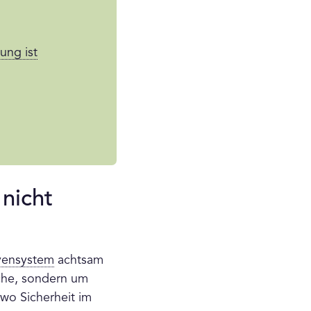
ung ist
nicht
vensystem
achtsam
üche, sondern um
 wo Sicherheit im