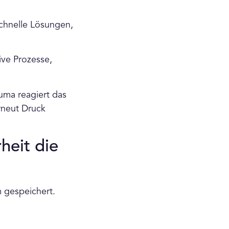
 schnelle Lösungen,
ve Prozesse,
auma reagiert das
rneut Druck
heit die
m gespeichert.