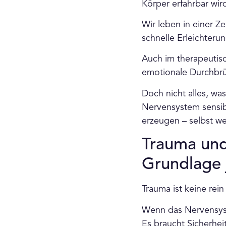
Körper erfahrbar wir
Wir leben in einer Ze
schnelle Erleichterun
Auch im therapeutis
emotionale Durchbrüc
Doch nicht alles, was
Nervensystem sensib
erzeugen – selbst we
Trauma und
Grundlage j
Trauma ist keine rei
Wenn das Nervensyst
Es braucht Sicherhei