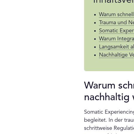
Inhaltsve
Warum schnelle
Trauma und Ne
Somatic Experi
Warum Integrat
Langsamkeit al
Nachhaltige V
Warum schn
nachhaltig
Somatic Experiencing
begleitet. In der tr
schrittweise Regulat